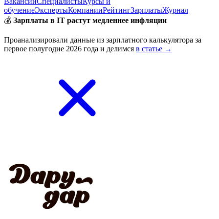
Вакансии
Специалисты
Курсы и
обучение
Эксперты
Компании
Рейтинг
Зарплаты
Журнал
💰
Зарплаты в IT растут медленнее инфляции
Проанализировали данные из зарплатного калькулятора за
первое полугодие 2026 года и делимся
в статье →