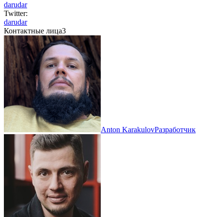
darudar
Twitter:
darudar
Контактные лица
3
Anton Karakulov
Разработчик