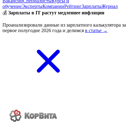
Вакансии
Специалисты
Курсы и
обучение
Эксперты
Компании
Рейтинг
Зарплаты
Журнал
💰
Зарплаты в IT растут медленнее инфляции
Проанализировали данные из зарплатного калькулятора за
первое полугодие 2026 года и делимся
в статье →