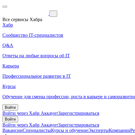
Все сервисы Хабра
Хабр
Сообщество IT-специалистов
Q&A
Ответы на любые вопросы об IT
Карьера
Профессиональное развитие в IT
Курсы
Обучение для смены профессии, роста в карьере и саморазвити
Войти
Войти через Хабр Аккаунт
Зарегистрироваться
Войти
Войти через Хабр Аккаунт
Зарегистрироваться
Вакансии
Специалисты
Курсы и обучение
Эксперты
Компании
Р