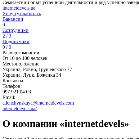
Семилетний опыт успешной деятельности и ряд успешно заверш
internetdevels.ua
Хочу тут работать
Вакансии
0
Сотрудники
2 / 3
Подписчики
0 / 0
Размер компании
От 10 до 100 человек
Местоположение
Украина, Ровно, Грушевского 77
Украина, Луцк, Боженка 34
Контакты
Телефон:
097 921 04 03
Email:
a.lenchynskaya@internetdevels.com
internetdevels.ua/
О компании «internetdevels»
Семилетний опыт успешной деятельности и ряд успешно заверше