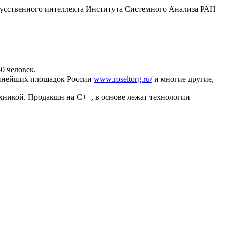
скусственного интеллекта Института Системного Анализа РАН
.
0 человек.
рупнейших площадок России
www.roseltorg.ru/
и многие другие,
хникой. Продакшн на C++, в основе лежат технологии