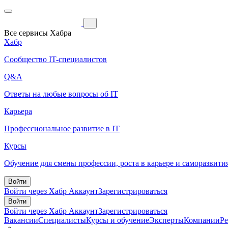
Все сервисы Хабра
Хабр
Сообщество IT-специалистов
Q&A
Ответы на любые вопросы об IT
Карьера
Профессиональное развитие в IT
Курсы
Обучение для смены профессии, роста в карьере и саморазвити
Войти
Войти через Хабр Аккаунт
Зарегистрироваться
Войти
Войти через Хабр Аккаунт
Зарегистрироваться
Вакансии
Специалисты
Курсы и обучение
Эксперты
Компании
Р