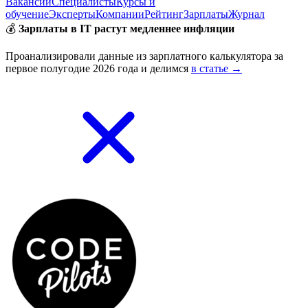
Вакансии
Специалисты
Курсы и
обучение
Эксперты
Компании
Рейтинг
Зарплаты
Журнал
💰
Зарплаты в IT растут медленнее инфляции
Проанализировали данные из зарплатного калькулятора за
первое полугодие 2026 года и делимся
в статье →