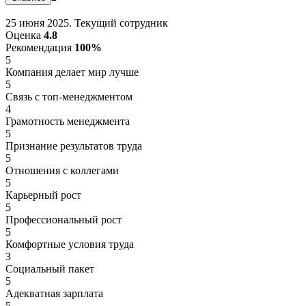
25 июня 2025. Текущий сотрудник
Оценка
4.8
Рекомендация
100%
5
Компания делает мир лучше
5
Связь с топ-менеджментом
4
Грамотность менеджмента
5
Признание результатов труда
5
Отношения с коллегами
5
Карьерный рост
5
Профессиональный рост
5
Комфортные условия труда
3
Социальный пакет
5
Адекватная зарплата
5