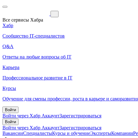
Все сервисы Хабра
Хабр
Сообщество IT-специалистов
Q&A
Ответы на любые вопросы об IT
Карьера
Профессиональное развитие в IT
Курсы
Обучение для смены профессии, роста в карьере и саморазвити
Войти
Войти через Хабр Аккаунт
Зарегистрироваться
Войти
Войти через Хабр Аккаунт
Зарегистрироваться
Вакансии
Специалисты
Курсы и обучение
Эксперты
Компании
Р