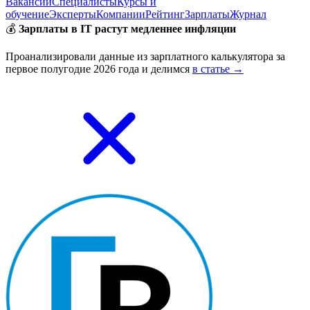
Вакансии
Специалисты
Курсы и
обучение
Эксперты
Компании
Рейтинг
Зарплаты
Журнал
💰
Зарплаты в IT растут медленнее инфляции
Проанализировали данные из зарплатного калькулятора за
первое полугодие 2026 года и делимся
в статье →