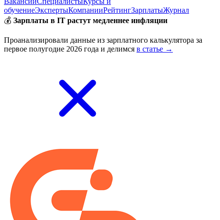
Вакансии
Специалисты
Курсы и
обучение
Эксперты
Компании
Рейтинг
Зарплаты
Журнал
💰
Зарплаты в IT растут медленнее инфляции
Проанализировали данные из зарплатного калькулятора за
первое полугодие 2026 года и делимся
в статье →