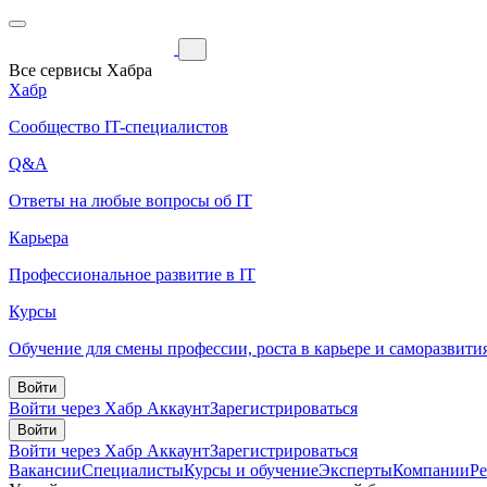
Все сервисы Хабра
Хабр
Сообщество IT-специалистов
Q&A
Ответы на любые вопросы об IT
Карьера
Профессиональное развитие в IT
Курсы
Обучение для смены профессии, роста в карьере и саморазвити
Войти
Войти через Хабр Аккаунт
Зарегистрироваться
Войти
Войти через Хабр Аккаунт
Зарегистрироваться
Вакансии
Специалисты
Курсы и обучение
Эксперты
Компании
Р