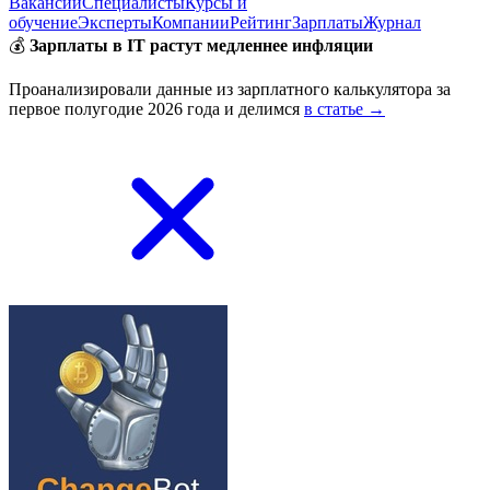
Вакансии
Специалисты
Курсы и
обучение
Эксперты
Компании
Рейтинг
Зарплаты
Журнал
💰
Зарплаты в IT растут медленнее инфляции
Проанализировали данные из зарплатного калькулятора за
первое полугодие 2026 года и делимся
в статье →