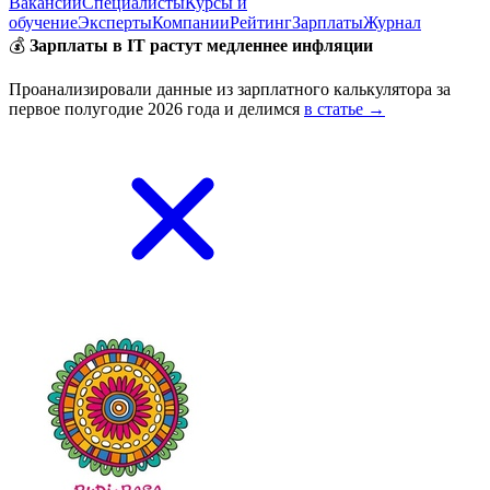
Вакансии
Специалисты
Курсы и
обучение
Эксперты
Компании
Рейтинг
Зарплаты
Журнал
💰
Зарплаты в IT растут медленнее инфляции
Проанализировали данные из зарплатного калькулятора за
первое полугодие 2026 года и делимся
в статье →