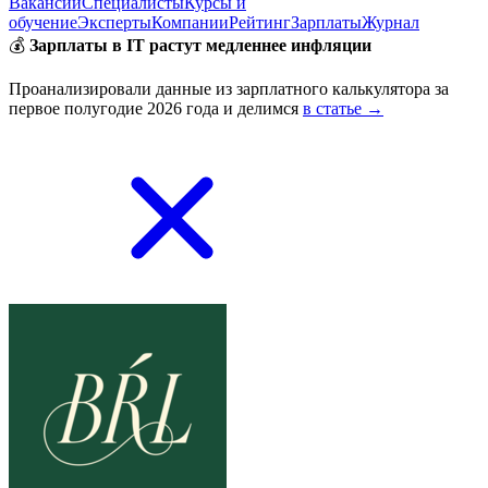
Вакансии
Специалисты
Курсы и
обучение
Эксперты
Компании
Рейтинг
Зарплаты
Журнал
💰
Зарплаты в IT растут медленнее инфляции
Проанализировали данные из зарплатного калькулятора за
первое полугодие 2026 года и делимся
в статье →