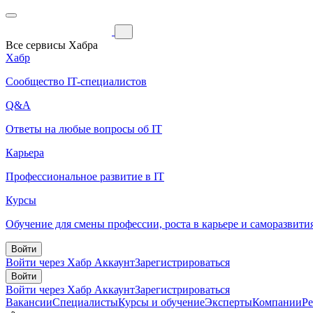
Все сервисы Хабра
Хабр
Сообщество IT-специалистов
Q&A
Ответы на любые вопросы об IT
Карьера
Профессиональное развитие в IT
Курсы
Обучение для смены профессии, роста в карьере и саморазвити
Войти
Войти через Хабр Аккаунт
Зарегистрироваться
Войти
Войти через Хабр Аккаунт
Зарегистрироваться
Вакансии
Специалисты
Курсы и обучение
Эксперты
Компании
Р