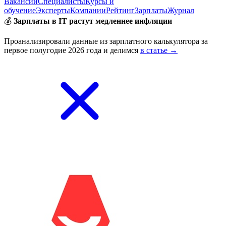
Вакансии
Специалисты
Курсы и
обучение
Эксперты
Компании
Рейтинг
Зарплаты
Журнал
💰
Зарплаты в IT растут медленнее инфляции
Проанализировали данные из зарплатного калькулятора за
первое полугодие 2026 года и делимся
в статье →