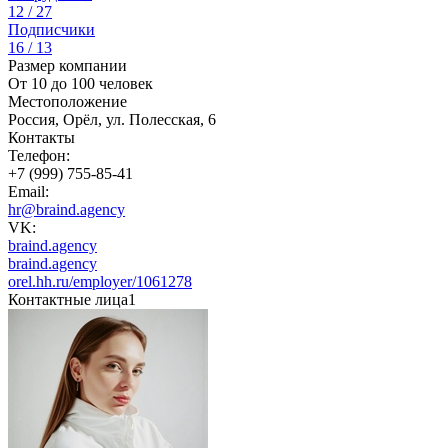
12 / 27
Подписчики
16 / 13
Размер компании
От 10 до 100 человек
Местоположение
Россия, Орёл, ул. Полесская, 6
Контакты
Телефон:
+7 (999) 755-85-41
Email:
hr@braind.agency
VK:
braind.agency
braind.agency
orel.hh.ru/employer/1061278
Контактные лица
1