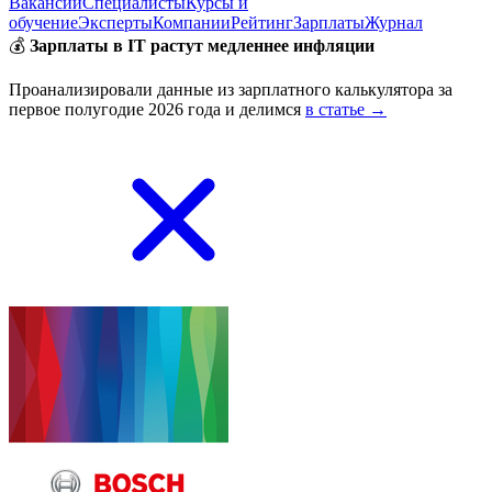
Вакансии
Специалисты
Курсы и
обучение
Эксперты
Компании
Рейтинг
Зарплаты
Журнал
💰
Зарплаты в IT растут медленнее инфляции
Проанализировали данные из зарплатного калькулятора за
первое полугодие 2026 года и делимся
в статье →