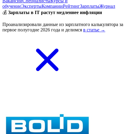
Вакансии
Специалисты
Курсы и
обучение
Эксперты
Компании
Рейтинг
Зарплаты
Журнал
💰
Зарплаты в IT растут медленнее инфляции
Проанализировали данные из зарплатного калькулятора за
первое полугодие 2026 года и делимся
в статье →