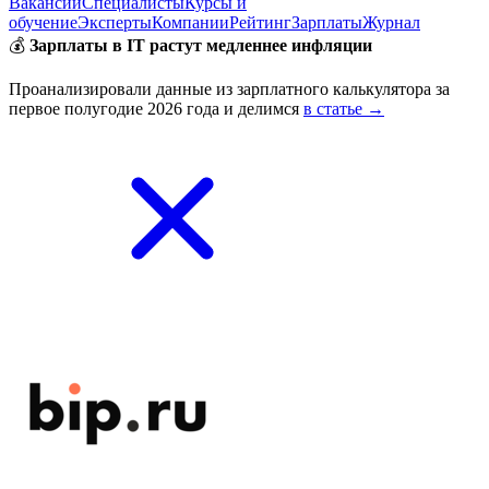
Вакансии
Специалисты
Курсы и
обучение
Эксперты
Компании
Рейтинг
Зарплаты
Журнал
💰
Зарплаты в IT растут медленнее инфляции
Проанализировали данные из зарплатного калькулятора за
первое полугодие 2026 года и делимся
в статье →