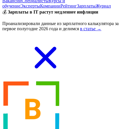
Вакансии
Специалисты
Курсы и
обучение
Эксперты
Компании
Рейтинг
Зарплаты
Журнал
💰
Зарплаты в IT растут медленнее инфляции
Проанализировали данные из зарплатного калькулятора за
первое полугодие 2026 года и делимся
в статье →