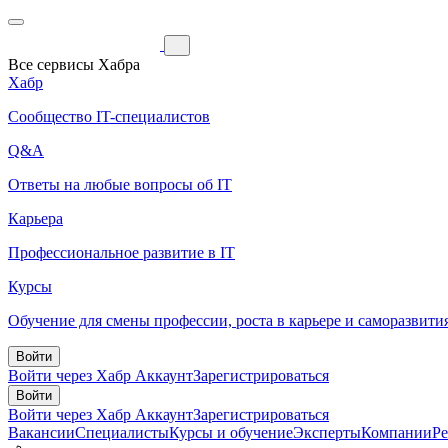
Все сервисы Хабра
Хабр
Сообщество IT-специалистов
Q&A
Ответы на любые вопросы об IT
Карьера
Профессиональное развитие в IT
Курсы
Обучение для смены профессии, роста в карьере и саморазвити
Войти
Войти через Хабр Аккаунт
Зарегистрироваться
Войти
Войти через Хабр Аккаунт
Зарегистрироваться
Вакансии
Специалисты
Курсы и обучение
Эксперты
Компании
Р