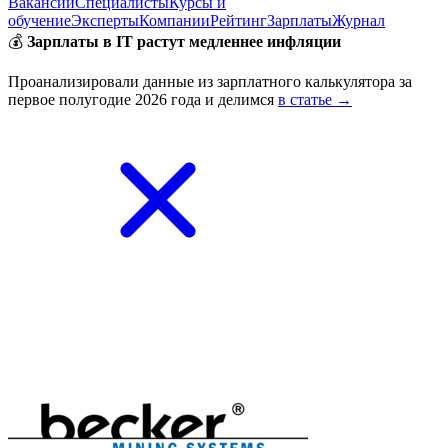
Вакансии
Специалисты
Курсы и
обучение
Эксперты
Компании
Рейтинг
Зарплаты
Журнал
💰
Зарплаты в IT растут медленнее инфляции
Проанализировали данные из зарплатного калькулятора за
первое полугодие 2026 года и делимся
в статье →