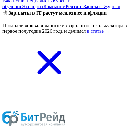
Вакансии
Специалисты
Курсы и
обучение
Эксперты
Компании
Рейтинг
Зарплаты
Журнал
💰
Зарплаты в IT растут медленнее инфляции
Проанализировали данные из зарплатного калькулятора за
первое полугодие 2026 года и делимся
в статье →