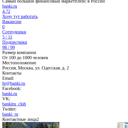
Самый большой финансовый маркетплейс в России
banki.ru
4.72
Хочу тут работать
Вакансии
0
Сотрудники
5 / 11
Подписчики
98 / 99
Размер компании
От 100 до 1000 человек
Местоположение
Россия, Москва, ул. Одесская, д. 2
Контакты
Email:
hr@banki.ru
Facebook:
banki.ru
VK:
bankiru_club
Twitter:
banki_ru
Контактные лица
2