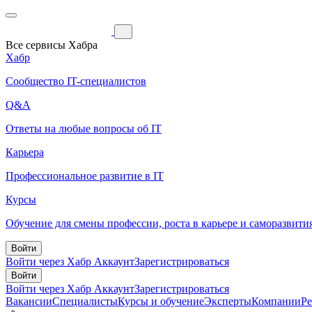
Все сервисы Хабра
Хабр
Сообщество IT-специалистов
Q&A
Ответы на любые вопросы об IT
Карьера
Профессиональное развитие в IT
Курсы
Обучение для смены профессии, роста в карьере и саморазвити
Войти
Войти через Хабр Аккаунт
Зарегистрироваться
Войти
Войти через Хабр Аккаунт
Зарегистрироваться
Вакансии
Специалисты
Курсы и обучение
Эксперты
Компании
Р