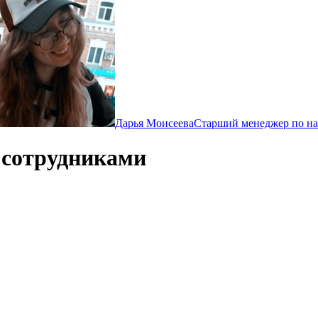
Дарья Моисеева
Старший менеджер по н
 сотрудниками