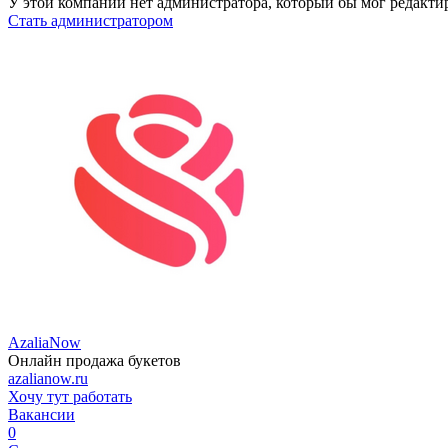
У этой компании нет администратора, который бы мог редакти
Стать администратором
AzaliaNow
Онлайн продажа букетов
azalianow.ru
Хочу тут работать
Вакансии
0