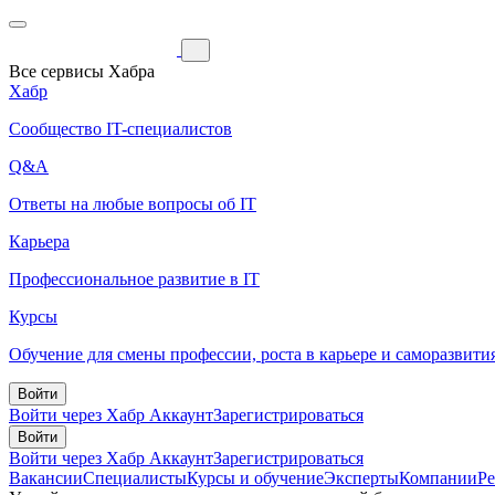
Все сервисы Хабра
Хабр
Сообщество IT-специалистов
Q&A
Ответы на любые вопросы об IT
Карьера
Профессиональное развитие в IT
Курсы
Обучение для смены профессии, роста в карьере и саморазвити
Войти
Войти через Хабр Аккаунт
Зарегистрироваться
Войти
Войти через Хабр Аккаунт
Зарегистрироваться
Вакансии
Специалисты
Курсы и обучение
Эксперты
Компании
Р