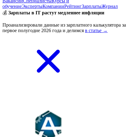
Вакансии
Специалисты
Курсы и
обучение
Эксперты
Компании
Рейтинг
Зарплаты
Журнал
💰
Зарплаты в IT растут медленнее инфляции
Проанализировали данные из зарплатного калькулятора за
первое полугодие 2026 года и делимся
в статье →