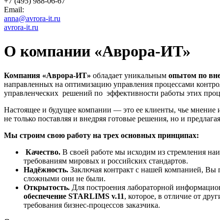
+7 (495) 988-06-67
Email:
anna@avrora-it.ru
avrora-it.ru
О компании «Аврора-ИТ»
Компания «Аврора-ИТ»
обладает уникальным
опытом по вн
направленных на оптимизацию управления процессами контрол
управленческих решений по эффективности работы этих проц
Настоящее и будущее компании — это ее клиенты, чье мнение и
не только поставляя и внедряя готовые решения, но и предлаг
Мы строим свою работу на трех основных принципах:
Качество.
В своей работе мы исходим из стремления наи
требованиям мировых и российских стандартов.
Надёжность.
Заключая контракт с нашей компанией, Вы п
сложными они не были.
Открытость.
Для построения лабораторной информацио
обеспечение
STARLIMS v.11
, которое, в отличие от др
требования бизнес-процессов заказчика.