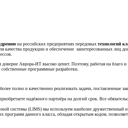
едрению
на российских предприятиях передовых
технологий кл
я качества продукции и обеспечение заинтересованных лиц до
ессов.
 доверие Аврора-ИТ высоко ценит. Поэтому, работая на благо и
ая собственные программные разработки.
более полно и качественно реализовать задачи, поставленные за
риобретаете надёжного партнёра на долгий срок. Все обязательс
нной системы (LIMS) мы используем наиболее дружественный и
угих программ данного класса, обладая открытым кодом, позвол