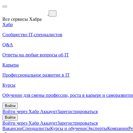
Все сервисы Хабра
Хабр
Сообщество IT-специалистов
Q&A
Ответы на любые вопросы об IT
Карьера
Профессиональное развитие в IT
Курсы
Обучение для смены профессии, роста в карьере и саморазвити
Войти
Войти через Хабр Аккаунт
Зарегистрироваться
Войти
Войти через Хабр Аккаунт
Зарегистрироваться
Вакансии
Специалисты
Курсы и обучение
Эксперты
Компании
Р