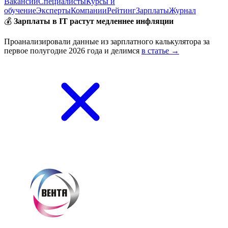
Вакансии
Специалисты
Курсы и
обучение
Эксперты
Компании
Рейтинг
Зарплаты
Журнал
💰
Зарплаты в IT растут медленнее инфляции
Проанализировали данные из зарплатного калькулятора за
первое полугодие 2026 года и делимся
в статье →