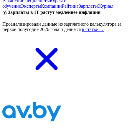
Вакансии
Специалисты
Курсы и
обучение
Эксперты
Компании
Рейтинг
Зарплаты
Журнал
💰
Зарплаты в IT растут медленнее инфляции
Проанализировали данные из зарплатного калькулятора за
первое полугодие 2026 года и делимся
в статье →