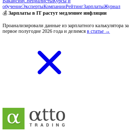
Вакансии
Специалисты
Курсы и
обучение
Эксперты
Компании
Рейтинг
Зарплаты
Журнал
💰
Зарплаты в IT растут медленнее инфляции
Проанализировали данные из зарплатного калькулятора за
первое полугодие 2026 года и делимся
в статье →