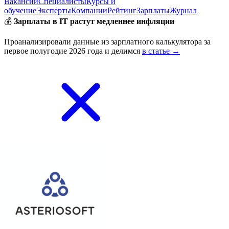
Вакансии
Специалисты
Курсы и
обучение
Эксперты
Компании
Рейтинг
Зарплаты
Журнал
💰
Зарплаты в IT растут медленнее инфляции
Проанализировали данные из зарплатного калькулятора за
первое полугодие 2026 года и делимся
в статье →