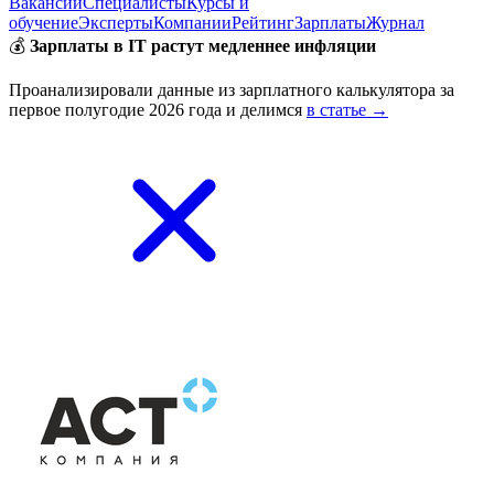
Вакансии
Специалисты
Курсы и
обучение
Эксперты
Компании
Рейтинг
Зарплаты
Журнал
💰
Зарплаты в IT растут медленнее инфляции
Проанализировали данные из зарплатного калькулятора за
первое полугодие 2026 года и делимся
в статье →