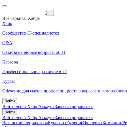
Все сервисы Хабра
Хабр
Сообщество IT-специалистов
Q&A
Ответы на любые вопросы об IT
Карьера
Профессиональное развитие в IT
Курсы
Обучение для смены профессии, роста в карьере и саморазвити
Войти
Войти через Хабр Аккаунт
Зарегистрироваться
Войти
Войти через Хабр Аккаунт
Зарегистрироваться
Вакансии
Специалисты
Курсы и обучение
Эксперты
Компании
Р