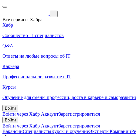
Все сервисы Хабра
Хабр
Сообщество IT-специалистов
Q&A
Ответы на любые вопросы об IT
Карьера
Профессиональное развитие в IT
Курсы
Обучение для смены профессии, роста в карьере и саморазвити
Войти
Войти через Хабр Аккаунт
Зарегистрироваться
Войти
Войти через Хабр Аккаунт
Зарегистрироваться
Вакансии
Специалисты
Курсы и обучение
Эксперты
Компании
Р