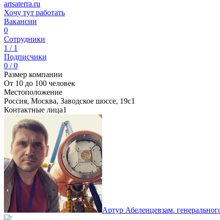
artsaterra.ru
Хочу тут работать
Вакансии
0
Сотрудники
1 / 1
Подписчики
0 / 0
Размер компании
От 10 до 100 человек
Местоположение
Россия, Москва, Заводское шоссе, 19с1
Контактные лица
1
Артур Абеленцев
зам. генеральног