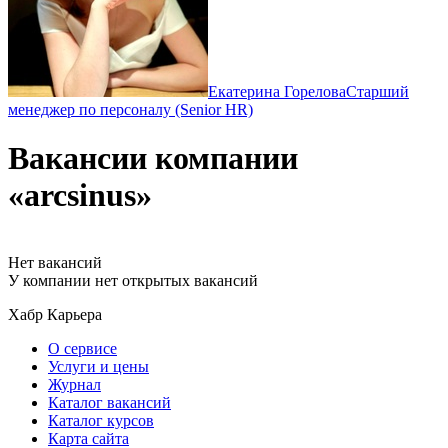
Екатерина Горелова
Cтарший
менеджер по персоналу (Senior HR)
Вакансии компании
«arcsinus»
Нет вакансий
У компании нет открытых вакансий
Хабр Карьера
О сервисе
Услуги и цены
Журнал
Каталог вакансий
Каталог курсов
Карта сайта