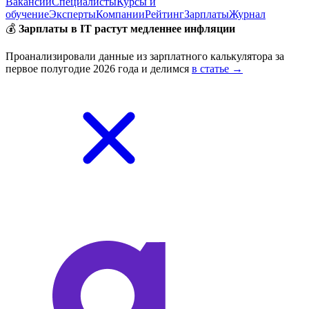
Вакансии
Специалисты
Курсы и
обучение
Эксперты
Компании
Рейтинг
Зарплаты
Журнал
💰
Зарплаты в IT растут медленнее инфляции
Проанализировали данные из зарплатного калькулятора за
первое полугодие 2026 года и делимся
в статье →