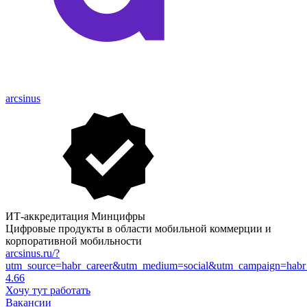
arcsinus
ИТ-аккредитация Минцифры
Цифровые продукты в области мобильной коммерции и
корпоративной мобильности
arcsinus.ru/?
utm_source=habr_career&utm_medium=social&utm_campaign=habr_
4.66
Хочу тут работать
Вакансии