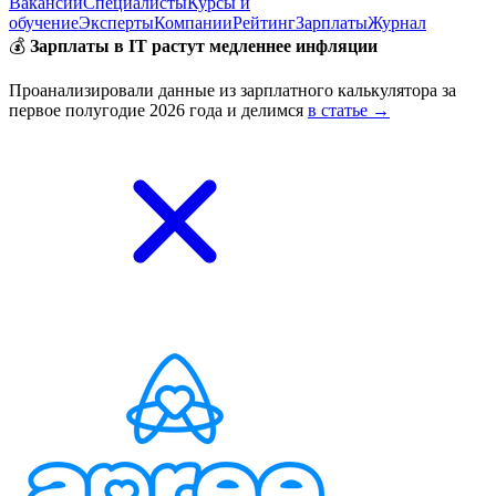
Вакансии
Специалисты
Курсы и
обучение
Эксперты
Компании
Рейтинг
Зарплаты
Журнал
💰
Зарплаты в IT растут медленнее инфляции
Проанализировали данные из зарплатного калькулятора за
первое полугодие 2026 года и делимся
в статье →