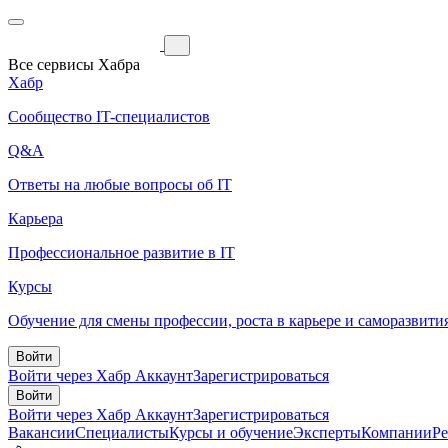
Все сервисы Хабра
Хабр
Сообщество IT-специалистов
Q&A
Ответы на любые вопросы об IT
Карьера
Профессиональное развитие в IT
Курсы
Обучение для смены профессии, роста в карьере и саморазвити
Войти
Войти через Хабр Аккаунт
Зарегистрироваться
Войти
Войти через Хабр Аккаунт
Зарегистрироваться
Вакансии
Специалисты
Курсы и обучение
Эксперты
Компании
Р