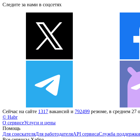
Следите за нами в соцсетях
Сейчас на сайте
1317
вакансий и
792499
резюме, в среднем 27 
© Habr
О сервисе
Услуги и цены
Помощь
Для соискателя
Для работодателя
API сервиса
Служба поддержк
Все сервисы Хабра