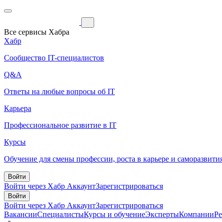
Все сервисы Хабра
Хабр
Сообщество IT-специалистов
Q&A
Ответы на любые вопросы об IT
Карьера
Профессиональное развитие в IT
Курсы
Обучение для смены профессии, роста в карьере и саморазвити
Войти
Войти через Хабр Аккаунт
Зарегистрироваться
Войти
Войти через Хабр Аккаунт
Зарегистрироваться
Вакансии
Специалисты
Курсы и обучение
Эксперты
Компании
Р