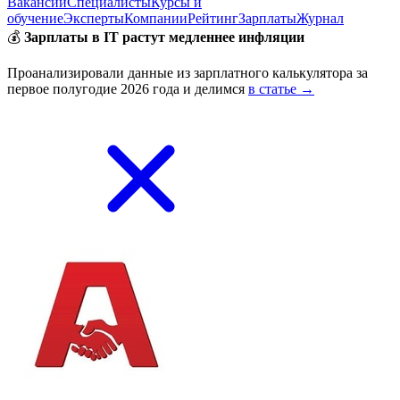
Вакансии
Специалисты
Курсы и
обучение
Эксперты
Компании
Рейтинг
Зарплаты
Журнал
💰
Зарплаты в IT растут медленнее инфляции
Проанализировали данные из зарплатного калькулятора за
первое полугодие 2026 года и делимся
в статье →