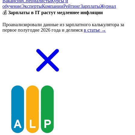
Вакансии
Специалисты
Курсы и
обучение
Эксперты
Компании
Рейтинг
Зарплаты
Журнал
💰
Зарплаты в IT растут медленнее инфляции
Проанализировали данные из зарплатного калькулятора за
первое полугодие 2026 года и делимся
в статье →