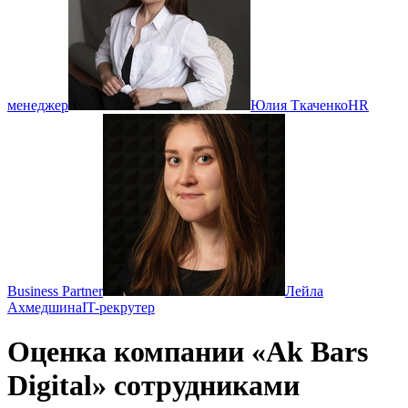
менеджер
Юлия Ткаченко
HR
Business Partner
Лейла
Ахмедшина
IT-рекрутер
Оценка компании «Ak Bars
Digital» сотрудниками