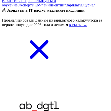
Вакансии
Специалисты
Курсы и
обучение
Эксперты
Компании
Рейтинг
Зарплаты
Журнал
💰
Зарплаты в IT растут медленнее инфляции
Проанализировали данные из зарплатного калькулятора за
первое полугодие 2026 года и делимся
в статье →