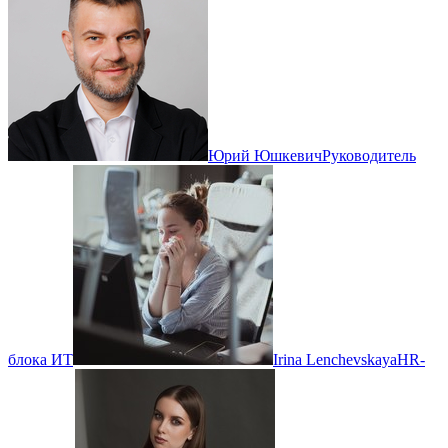
Юрий Юшкевич
Руководитель
блока ИТ
Irina Lenchevskaya
HR-