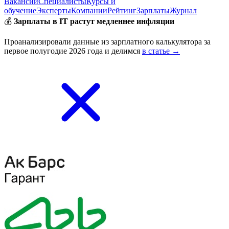
Вакансии
Специалисты
Курсы и
обучение
Эксперты
Компании
Рейтинг
Зарплаты
Журнал
💰
Зарплаты в IT растут медленнее инфляции
Проанализировали данные из зарплатного калькулятора за
первое полугодие 2026 года и делимся
в статье →