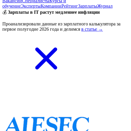
Вакансии
Специалисты
Курсы и
обучение
Эксперты
Компании
Рейтинг
Зарплаты
Журнал
💰
Зарплаты в IT растут медленнее инфляции
Проанализировали данные из зарплатного калькулятора за
первое полугодие 2026 года и делимся
в статье →