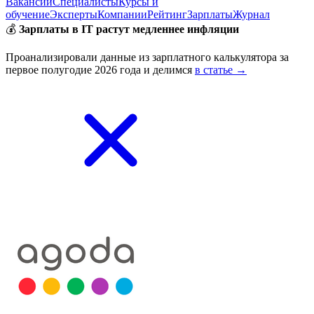
Вакансии
Специалисты
Курсы и
обучение
Эксперты
Компании
Рейтинг
Зарплаты
Журнал
💰
Зарплаты в IT растут медленнее инфляции
Проанализировали данные из зарплатного калькулятора за
первое полугодие 2026 года и делимся
в статье →