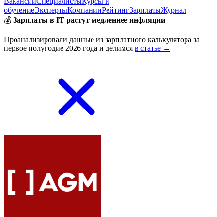
Вакансии
Специалисты
Курсы и
обучение
Эксперты
Компании
Рейтинг
Зарплаты
Журнал
💰
Зарплаты в IT растут медленнее инфляции
Проанализировали данные из зарплатного калькулятора за
первое полугодие 2026 года и делимся
в статье →