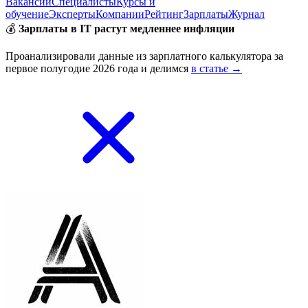
Вакансии
Специалисты
Курсы и
обучение
Эксперты
Компании
Рейтинг
Зарплаты
Журнал
💰
Зарплаты в IT растут медленнее инфляции
Проанализировали данные из зарплатного калькулятора за
первое полугодие 2026 года и делимся
в статье →