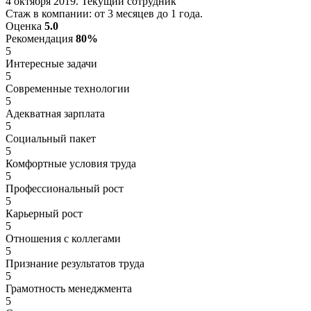
4 октября 2019. Текущий сотрудник
Стаж в компании: от 3 месяцев до 1 года.
Оценка
5.0
Рекомендация
80%
5
Интересные задачи
5
Современные технологии
5
Адекватная зарплата
5
Социальный пакет
5
Комфортные условия труда
5
Профессиональный рост
5
Карьерный рост
5
Отношения с коллегами
5
Признание результатов труда
5
Грамотность менеджмента
5