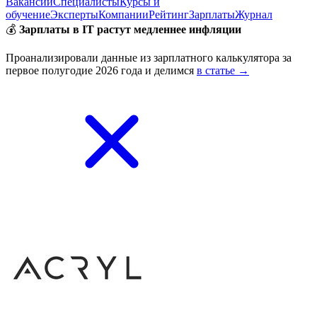
Вакансии
Специалисты
Курсы и
обучение
Эксперты
Компании
Рейтинг
Зарплаты
Журнал
💰
Зарплаты в IT растут медленнее инфляции
Проанализировали данные из зарплатного калькулятора за
первое полугодие 2026 года и делимся
в статье →