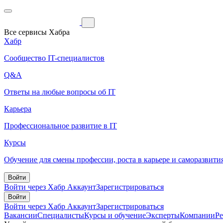
Все сервисы Хабра
Хабр
Сообщество IT-специалистов
Q&A
Ответы на любые вопросы об IT
Карьера
Профессиональное развитие в IT
Курсы
Обучение для смены профессии, роста в карьере и саморазвити
Войти
Войти через Хабр Аккаунт
Зарегистрироваться
Войти
Войти через Хабр Аккаунт
Зарегистрироваться
Вакансии
Специалисты
Курсы и обучение
Эксперты
Компании
Р