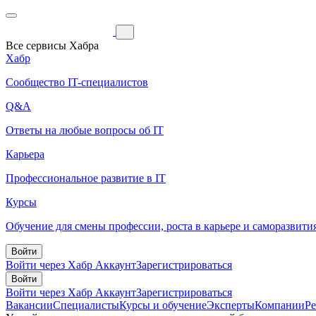
Все сервисы Хабра
Хабр
Сообщество IT-специалистов
Q&A
Ответы на любые вопросы об IT
Карьера
Профессиональное развитие в IT
Курсы
Обучение для смены профессии, роста в карьере и саморазвити
Войти
Войти через Хабр Аккаунт
Зарегистрироваться
Войти
Войти через Хабр Аккаунт
Зарегистрироваться
Вакансии
Специалисты
Курсы и обучение
Эксперты
Компании
Р