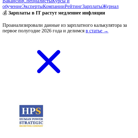
Вакансии
Специалисты
Курсы и
обучение
Эксперты
Компании
Рейтинг
Зарплаты
Журнал
💰
Зарплаты в IT растут медленнее инфляции
Проанализировали данные из зарплатного калькулятора за
первое полугодие 2026 года и делимся
в статье →