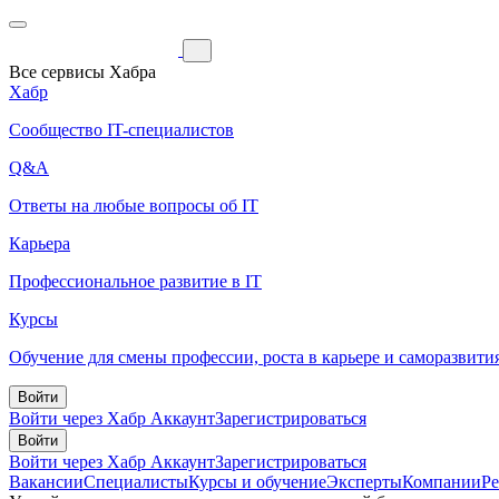
Все сервисы Хабра
Хабр
Сообщество IT-специалистов
Q&A
Ответы на любые вопросы об IT
Карьера
Профессиональное развитие в IT
Курсы
Обучение для смены профессии, роста в карьере и саморазвити
Войти
Войти через Хабр Аккаунт
Зарегистрироваться
Войти
Войти через Хабр Аккаунт
Зарегистрироваться
Вакансии
Специалисты
Курсы и обучение
Эксперты
Компании
Р