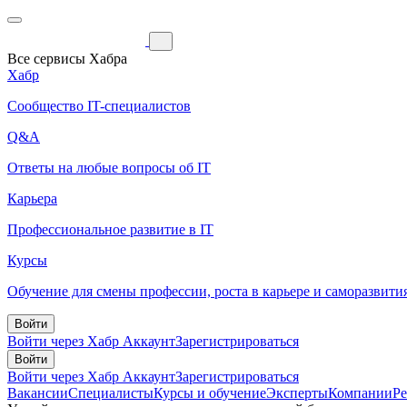
Все сервисы Хабра
Хабр
Сообщество IT-специалистов
Q&A
Ответы на любые вопросы об IT
Карьера
Профессиональное развитие в IT
Курсы
Обучение для смены профессии, роста в карьере и саморазвити
Войти
Войти через Хабр Аккаунт
Зарегистрироваться
Войти
Войти через Хабр Аккаунт
Зарегистрироваться
Вакансии
Специалисты
Курсы и обучение
Эксперты
Компании
Р