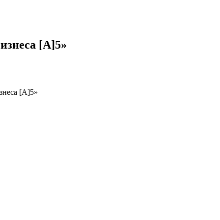
изнеса [A]5»
знеса [A]5»